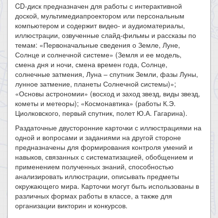
CD-диск предназначен для работы с интерактивной
доской, мультимедиапроектором или персональным
компьютером и содержит видео- и аудиоматериалы,
иллюстрации, озвученные слайд-фильмы и рассказы по
темам: «Первоначальные сведения о Земле, Луне,
Солнце и солнечной системе» (Земля и ее модель,
смена дня и ночи, смена времен года, Солнце,
солнечные затмения, Луна – спутник Земли, фазы Луны,
лунное затмение, планеты Солнечной системы)»;
«Основы астрономии» (восход и заход звезд, виды звезд,
кометы и метеоры); «Космонавтика» (работы К.Э.
Циолковского, первый спутник, полет Ю.А. Гагарина).
Раздаточные двусторонние карточки с иллюстрациями на
одной и вопросами и заданиями на другой стороне
предназначены для формирования контроля умений и
навыков, связанных с систематизацией, обобщением и
применением полученных знаний, способностью
анализировать иллюстрации, описывать предметы
окружающего мира. Карточки могут быть использованы в
различных формах работы в классе, а также для
организации викторин и конкурсов.