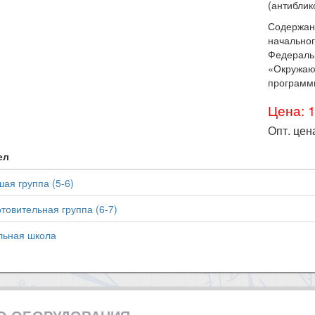
(антиблик
Содержан
начальног
Федераль
«Окружаю
программ
Цена: 
Опт. цен
ел
ая группа (5-6)
товительная группа (6-7)
льная школа