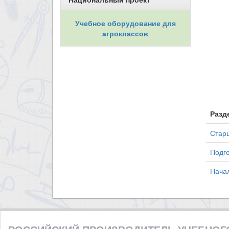
Учебное оборудование для
агроклассов
Разд
Старш
Подго
Нача