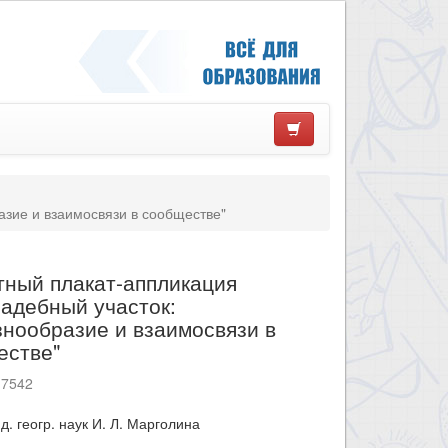
зие и взаимосвязи в сообществе"
тный плакат-аппликация
адебный участок:
нообразие и взаимосвязи в
естве"
17542
нд. геогр. наук И. Л. Марголина