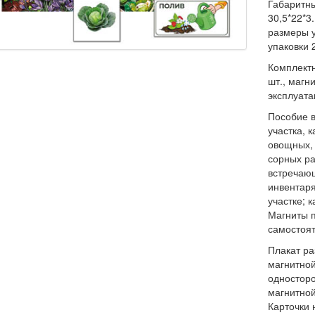
Габаритны
30,5*22*3
размеры у
упаковки 2
Комплектн
шт., магн
эксплуата
Пособие в
участка, 
овощных, 
сорных ра
встречающ
инвентаря
участке; 
Магниты 
самостоя
Плакат ра
магнитно
односторо
магнитной
Карточки 