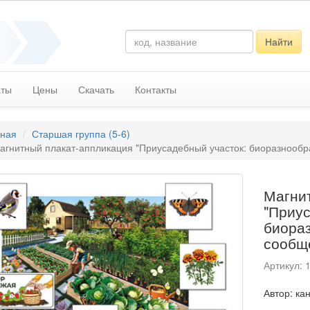
Найти
аты
Цены
Скачать
Контакты
вная
Старшая группа (5-6)
агнитный плакат-аппликация "Приусадебный участок: биоразнообра
Магни
"Приус
биораз
сообщ
Артикул: 
​Автор: ка