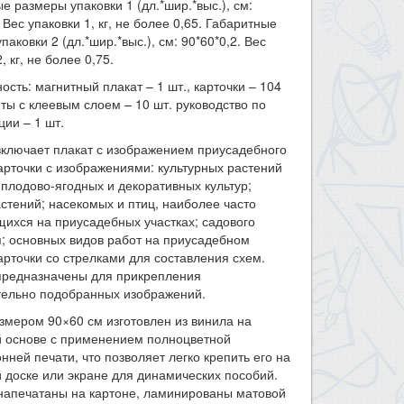
е размеры упаковки 1 (дл.*шир.*выс.), см:
. Вес упаковки 1, кг, не более 0,65. Габаритные
паковки 2 (дл.*шир.*выс.), см: 90*60*0,2. Вес
, кг, не более 0,75.
ость: магнитный плакат – 1 шт., карточки – 104
иты с клеевым слоем – 10 шт. руководство по
ции – 1 шт.
ключает плакат с изображением приусадебного
карточки с изображениями: культурных растений
плодово-ягодных и декоративных культур;
стений; насекомых и птиц, наиболее часто
ихся на приусадебных участках; садового
; основных видов работ на приусадебном
карточки со стрелками для составления схем.
предназначены для прикрепления
тельно подобранных изображений.
змером 90×60 см изготовлен из винила на
й основе с применением полноцветной
нней печати, что позволяет легко крепить его на
 доске или экране для динамических пособий.
напечатаны на картоне, ламинированы матовой