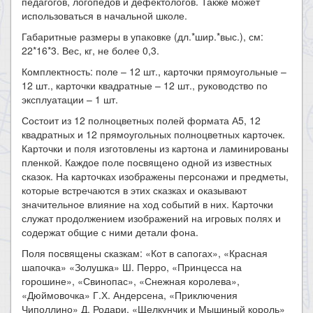
педагогов, логопедов и дефектологов. Также может
использоваться в начальной школе.
Габаритные размеры в упаковке (дл.*шир.*выс.), см:
22*16*3. Вес, кг, не более 0,3.
Комплектность: поле – 12 шт., карточки прямоугольные –
12 шт., карточки квадратные – 12 шт., руководство по
эксплуатации – 1 шт.
Состоит из 12 полноцветных полей формата А5, 12
квадратных и 12 прямоугольных полноцветных карточек.
Карточки и поля изготовлены из картона и ламинированы
пленкой. Каждое поле посвящено одной из известных
сказок. На карточках изображены персонажи и предметы,
которые встречаются в этих сказках и оказывают
значительное влияние на ход событий в них. Карточки
служат продолжением изображений на игровых полях и
содержат общие с ними детали фона.
Поля посвящены сказкам: «Кот в сапогах», «Красная
шапочка» «Золушка» Ш. Перро, «Принцесса на
горошине», «Свинопас», «Снежная королева»,
«Дюймовочка» Г.Х. Андерсена, «Приключения
Чиполлино» Д. Родари, «Щелкунчик и Мышиный король»