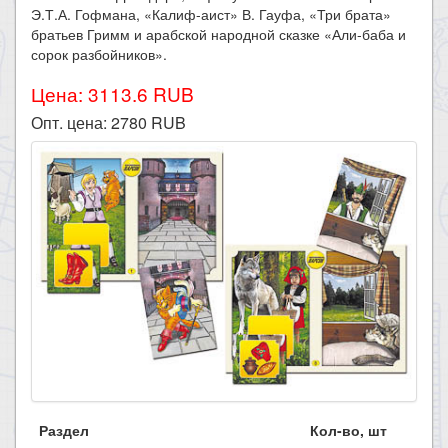
Э.Т.А. Гофмана, «Калиф-аист» В. Гауфа, «Три брата»
братьев Гримм и арабской народной сказке «Али-баба и
сорок разбойников».​
Цена: 3113.6 RUB
Опт. цена:
2780
RUB
Раздел
Кол-во, шт