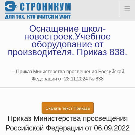
Оснащение школ-
ПРАЙС
новостроек.
Учебное
КОНТАКТЫ
оборудование от
производителя. Приказ 838.
Приказ Министерства просвещения Российской
Федерации от 28.11.2024 № 838
"Об утверждении перечня средств обучения и воспитания,
соответствующих современным условиям обучения, необходимых при
Скачать текст Приказа
оснащении общеобразовательных организаций в целях реализации
Приказ Министерства просвещения
мероприятий государственной программы Российской Федерации
Российской Федерации от 06.09.2022
"Развитие образования", направленных на содействие созданию
(создание) в субъектах Российской Федерации новых (дополнительных)