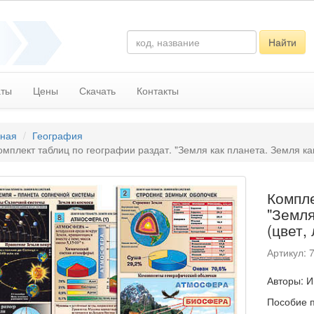
Найти
аты
Цены
Скачать
Контакты
вная
География
омплект таблиц по географии раздат. "Земля как планета. Земля как 
Компле
"Земля
(цвет, 
Артикул: 
Авторы: И
Пособие п