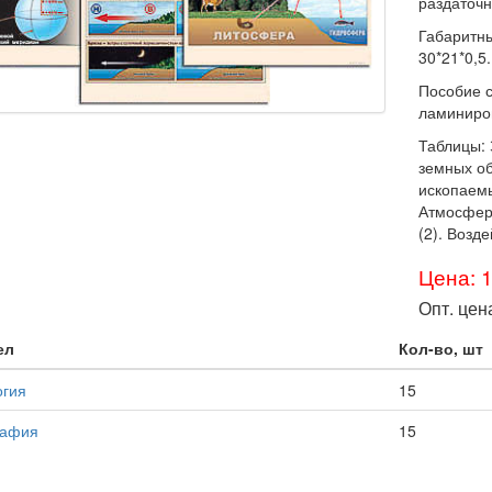
раздаточн
Габаритны
30*21*0,5.
Пособие с
ламиниро
Таблицы:
земных о
ископаемы
Атмосфера
(2). Возд
Цена: 
Опт. цен
ел
Кол-во, шт
огия
15
рафия
15