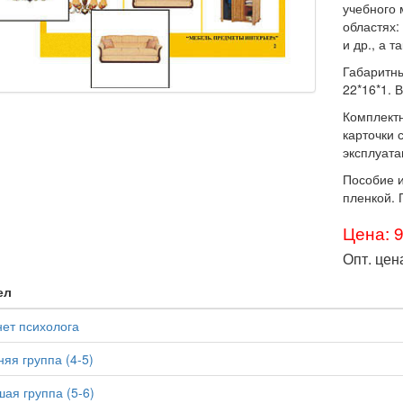
учебного
областях
и др., а 
Габаритны
22*16*1. В
Комплектн
карточки 
эксплуата
Пособие и
пленкой. 
Цена: 
Опт. цен
ел
ет психолога
яя группа (4-5)
ая группа (5-6)