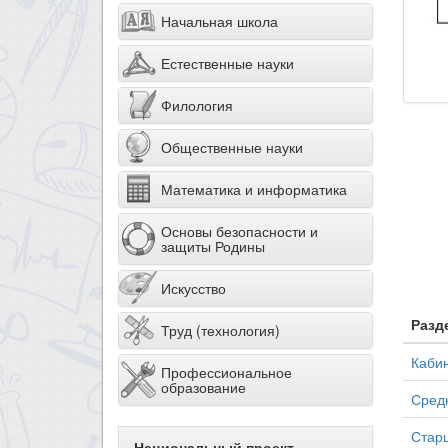
Начальная школа
Естественные науки
Филология
Общественные науки
Математика и информатика
Основы безопасности и
защиты Родины
Искусство
Разд
Труд (технология)
Кабин
Профессиональное
образование
Средн
Старш
Национальный проект