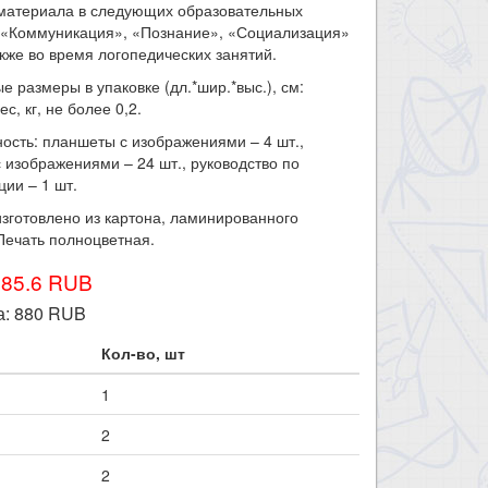
 материала в следующих образовательных
: «Коммуникация», «Познание», «Социализация»
также во время логопедических занятий.
е размеры в упаковке (дл.*шир.*выс.), см:
ес, кг, не более 0,2.
ость: планшеты с изображениями – 4 шт.,
с изображениями – 24 шт., руководство по
ции – 1 шт.
зготовлено из картона, ламинированного
Печать полноцветная.
985.6 RUB
а:
880
RUB
Кол-во, шт
1
2
2