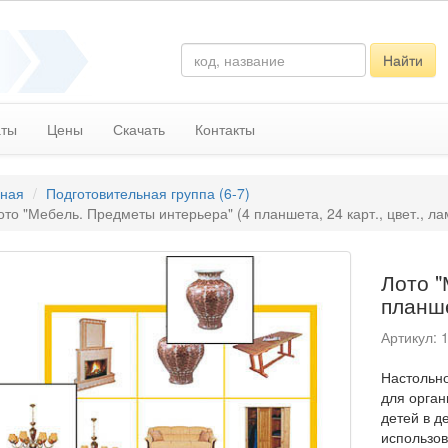
Найти
аты
Цены
Скачать
Контакты
вная
Подготовительная группа (6-7)
ото "Мебель. Предметы интерьера" (4 планшета, 24 карт., цвет., ла
Лото "
планше
Артикул: 
Настольно
для орган
детей в д
использов