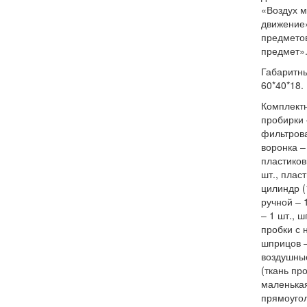
«Воздух м
движение
предметов
предмет»
Габаритны
60*40*18. 
Комплектн
пробирки 
фильтрова
воронка – 
пластиков
шт., плас
цилиндр (
ручной – 
– 1 шт., ш
пробки с 
шприцов –
воздушные
(ткань пр
маленькая
прямоугол