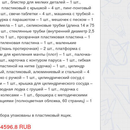
1 шт., блистер для мелких деталей – 1 шт.,
 пластиковый с крышкой – 4 шт., пинг-понговый
 шт., свечи-таблетки – 4 шт., машинка с трубкой –
гурка с парашютом – 1 шт., мешочек с песком – 1
к мела – 1 шт., силиконовые трубки (длина 14 и 75
1 шт., стеклянные трубки (внутренний диаметр 2,5
 по 1 шт., прозрачная пластиковая пластина – 1
этиленовая пластина – 1 шт., маленькие
(ткань протирочная) – 2 шт., платформа с
м для крепления мачты (плот) – 1 шт., палочка-
шт., карточка с контуром паруса – 1 шт., гибкая
пластиной на нитке (удочка) – 1 шт., цилиндр
й, пластиковый, алюминиевый и стальной – 4
рко с ручкой – 1 шт., цилиндрический сосуд с
 – 1 шт., крышка для цилиндрического сосуда –
дводная лодка с грушей – 1 шт., лодочка с
колесами – 1 шт., брошюра с методическими
циями (полноцветная обложка, 60 страниц) – 1
бора упакованы в пластиковый ящик.​
34596.8 RUB