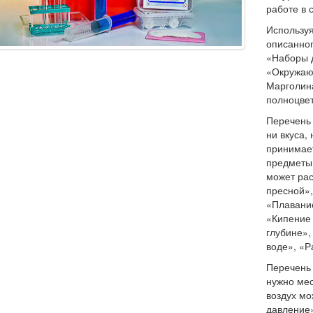
работе в 
Используя
описанног
«Наборы 
«Окружающ
Марголина
полноцвет
Перечень 
ни вкуса,
принимае
предметы
может рас
пресной»,
«Плавание
«Кипение 
глубине»
воде», «Р
Перечень 
нужно мес
воздух мо
давление»