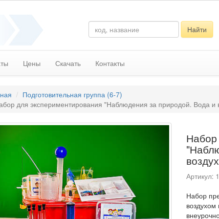
Найти
аты
Цены
Скачать
Контакты
вная
Подготовительная группа (6-7)
абор для экспериментирования "Наблюдения за природой. Вода и 
Набор
"Наблю
воздух
Артикул: 
Набор пре
воздухом 
внеурочно