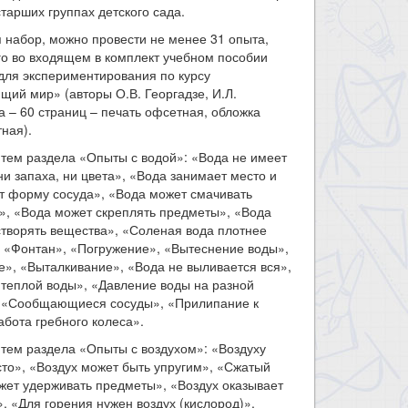
старших группах детского сада.
 набор, можно провести не менее 31 опыта,
о во входящем в комплект учебном пособии
для экспериментирования по курсу
ий мир» (авторы О.В. Георгадзе, И.Л.
 – 60 страниц – печать офсетная, обложка
ная).
тем раздела «Опыты с водой»: «Вода не имеет
 ни запаха, ни цвета», «Вода занимает место и
т форму сосуда», «Вода может смачивать
», «Вода может скреплять предметы», «Вода
творять вещества», «Соленая вода плотнее
 «Фонтан», «Погружение», «Вытеснение воды»,
», «Выталкивание», «Вода не выливается вся»,
теплой воды», «Давление воды на разной
, «Сообщающиеся сосуды», «Прилипание к
абота гребного колеса».
тем раздела «Опыты с воздухом»: «Воздуху
то», «Воздух может быть упругим», «Сжатый
жет удерживать предметы», «Воздух оказывает
, «Для горения нужен воздух (кислород)»,