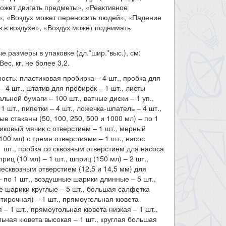
ожет двигать предметы», «Реактивное
», «Воздух может переносить людей», «Падение
 в воздухе», «Воздух может поднимать
.
е размеры в упаковке (дл.*шир.*выс.), см:
Вес, кг, не более 3,2.
ость: пластиковая пробирка – 4 шт., пробка для
– 4 шт., штатив для пробирок – 1 шт., листы
льной бумаги – 100 шт., ватные диски – 1 уп.,
1 шт., пипетки – 4 шт., ложечка-шпатель – 4 шт.,
ые стаканы (50, 100, 250, 500 и 1000 мл) – по 1
тиковый мячик с отверстием – 1 шт., мерный
100 мл) с тремя отверстиями – 1 шт., насос
1 шт., пробка со сквозным отверстием для насоса
приц (10 мл) – 1 шт., шприц (150 мл) – 2 шт.,
несквозным отверстием (12,5 и 14,5 мм) для
 по 1 шт., воздушные шарики длинные – 5 шт.,
 шарики круглые – 5 шт., большая салфетка
отирочная) – 1 шт., прямоугольная кювета
 – 1 шт., прямоугольная кювета низкая – 1 шт.,
ьная кювета высокая – 1 шт., круглая большая