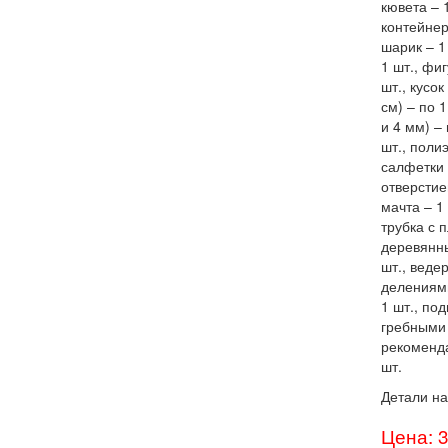
кювета – 
контейнер
шарик – 1
1 шт., фи
шт., кусо
см) – по 
и 4 мм) –
шт., поли
салфетки 
отверстие
мачта – 1 
трубка с 
деревянны
шт., веде
делениями
1 шт., по
гребными 
рекоменда
шт.
Детали на
Цена: 