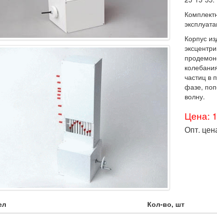
Комплектн
эксплуата
Корпус из
эксцентри
продемонс
колебания
частиц в 
фазе, по
волну.
Цена: 
Опт. цен
ел
Кол-во, шт