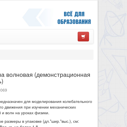
а волновая (демонстрационная
ь)
9069
редназначен для моделирования колебательного
го движения при изучении механических
 и волн на уроках физики.
е размеры в упаковке (дл.*шир.*выс.), см:
Вес, кг, не более 1,8.