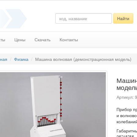
Найти
аты
Цены
Скачать
Контакты
вная
Физика
Машина волновая (демонстрационная модель)
Машин
модел
Артикул: 
Прибор п
и волново
колебаний
Габаритны
25*15*55. 