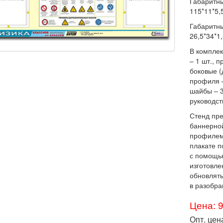
Габаритны
115*11*5,5
Габаритны
26,5*34*1,
В комплек
– 1 шт., 
боковые (
профиля –
шайбы – 3
руководст
Стенд пре
баннерной
профилем 
плакате п
с помощь
изготовле
обновлят
в разобра
Цена: 
Опт. цен