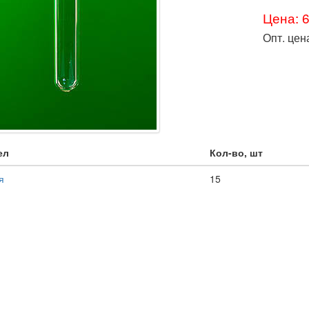
Цена: 
Опт. цен
ел
Кол-во, шт
я
15