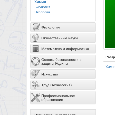
Химия
Биология
Экология
Филология
Общественные науки
Математика и информатика
Разд
Основы безопасности и
защиты Родины
Хими
Искусство
Труд (технология)
Профессиональное
образование
Национальный проект