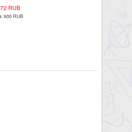
672 RUB
а:
600
RUB