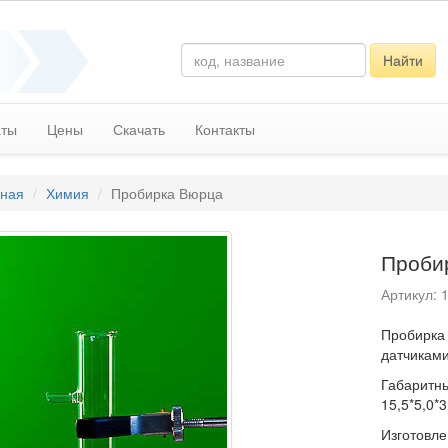
Найти
аты
Цены
Скачать
Контакты
вная
Химия
Пробирка Вюрца
Проби
Артикул: 
​Пробирка
датчиками
Габаритны
15,5*5,0*3
Изготовле