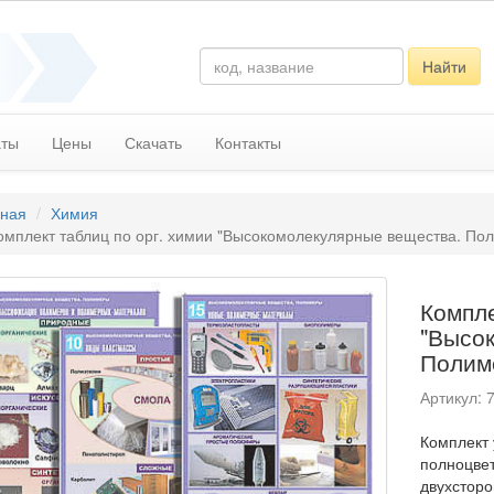
Найти
аты
Цены
Скачать
Контакты
вная
Химия
омплект таблиц по орг. химии "Высокомолекулярные вещества. Поли
Компле
"Высо
Полиме
Артикул: 
Комплект
полноцвет
двухсторо