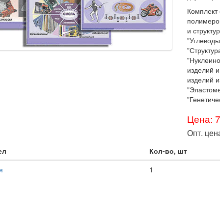
Комплект
полимеров
и структу
"Углеводы
"Структур
"Нуклеино
изделий и
изделий и
"Эластоме
"Генетиче
Цена: 
Опт. цен
ел
Кол-во, шт
я
1