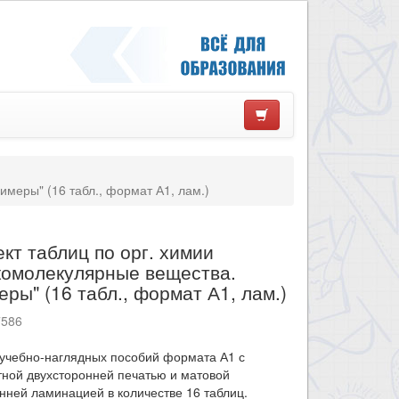
меры" (16 табл., формат А1, лам.)
кт таблиц по орг. химии
комолекулярные вещества.
ры" (16 табл., формат А1, лам.)
7586
 учебно-наглядных пособий формата А1 с
ной двухсторонней печатью и матовой
нней ламинацией в количестве 16 таблиц.