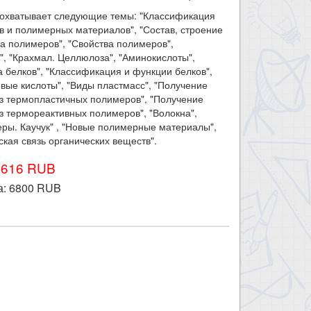
 охватывает следующие темы: "Классификация
 и полимерных материалов", "Состав, строение
ра полимеров", "Свойства полимеров",
", "Крахмал. Целлюлоза", "Аминокислоты",
а белков", "Классификация и функции белков",
вые кислоты", "Виды пластмасс", "Получение
з термопластичных полимеров", "Получение
з термореактивных полимеров", "Волокна",
ры. Каучук" , "Новые полимерные материалы",
ская связь органических веществ".
7616 RUB
а:
6800
RUB