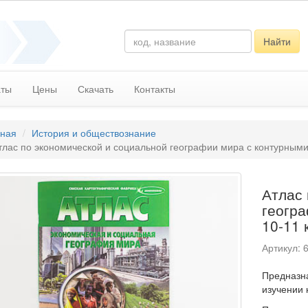
Найти
аты
Цены
Скачать
Контакты
вная
История и обществознание
тлас по экономической и социальной географии мира с контурными 
Атлас 
геогра
10-11 
Артикул: 
Предназна
изучении 