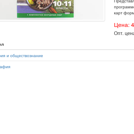
Представл
программ
карт форм
Цена: 
Опт. цен
ел
рия и обществознание
рафия