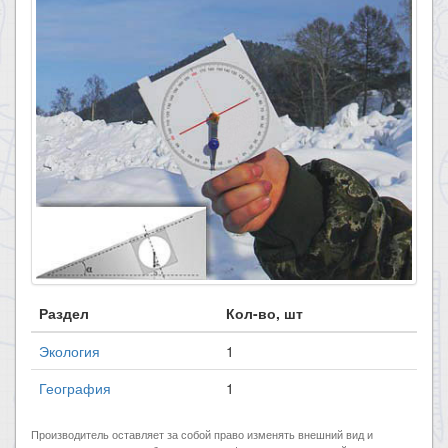
Раздел
Кол-во, шт
Экология
1
География
1
Производитель оставляет за собой право изменять внешний вид и