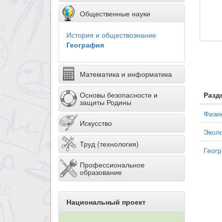
Общественные науки
История и обществознание
География
Математика и информатика
Основы безопасности и
Разд
защиты Родины
Физи
Искусство
Экол
Труд (технология)
Геог
Профессиональное
образование
Национальный проект