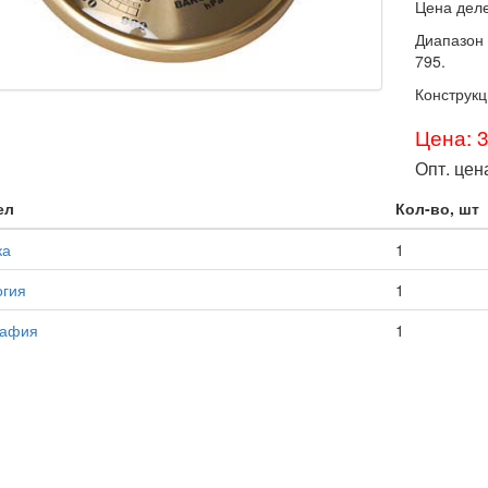
Цена делен
Диапазон 
795.
Конструкц
Цена: 
Опт. цен
ел
Кол-во, шт
ка
1
огия
1
рафия
1