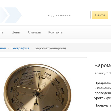
Найти
аты
Цены
Скачать
Контакты
вная
География
Барометр-анероид
Баром
Артикул: 
Предназн
изменени
проведен
уроках фи
Пределы и