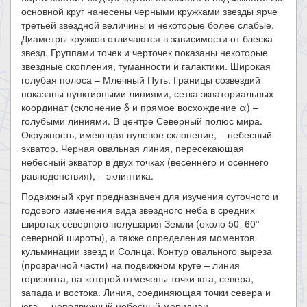
основной круг нанесены черными кружками звезды ярче
третьей звездной величины и некоторые более слабые.
Диаметры кружков отличаются в зависимости от блеска
звезд. Группами точек и черточек показаны некоторые
звездные скопления, туманности и галактики. Широкая
голубая полоса – Млечный Путь. Границы созвездий
показаны пунктирными линиями, сетка экваториальных
координат (склонение δ и прямое восхождение α) –
голубыми линиями. В центре Северный полюс мира.
Окружность, имеющая нулевое склонение, – небесный
экватор. Черная овальная линия, пересекающая
небесный экватор в двух точках (весеннего и осеннего
равноденствия), – эклиптика.
Подвижный круг предназначен для изучения суточного и
годового изменения вида звездного неба в средних
широтах северного полушария Земли (около 50–60°
северной широты), а также определения моментов
кульминации звезд и Солнца. Контур овального выреза
(прозрачной части) на подвижном круге – линия
горизонта, на которой отмечены точки юга, севера,
запада и востока. Линия, соединяющая точки севера и
юга, – неподвижный небесный меридиан.