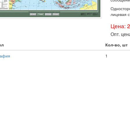
Одностор
лицевая 
Цена: 
Опт. цен
ел
Кол-во, шт
рафия
1