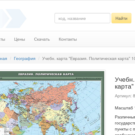
Найти
аты
Цены
Скачать
Контакты
вная
География
Учебн. карта "Евразия. Политическая карта" 
Учебн.
карта"
Артикул: 
Масштаб 
Различны
государст
пункты с 
сообщени