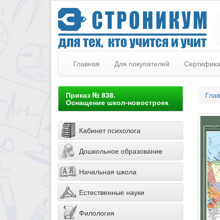
Главная
Для покупателей
Сертифик
Приказ № 838.
Гла
Оснащение школ-новостроек
Кабинет психолога
Дошкольное образование
Начальная школа
Естественные науки
Филология