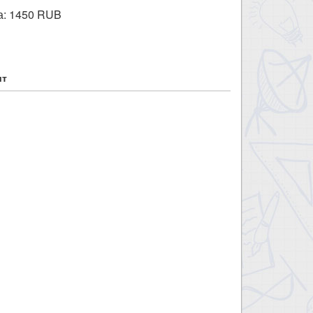
а:
1450
RUB
шт