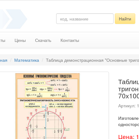
Найти
аты
Цены
Скачать
Контакты
вная
Математика
Таблица демонстрационная "Основные триго
Табли
тригон
70х10
Артикул: 
Изготовле
односторо
Цена: 