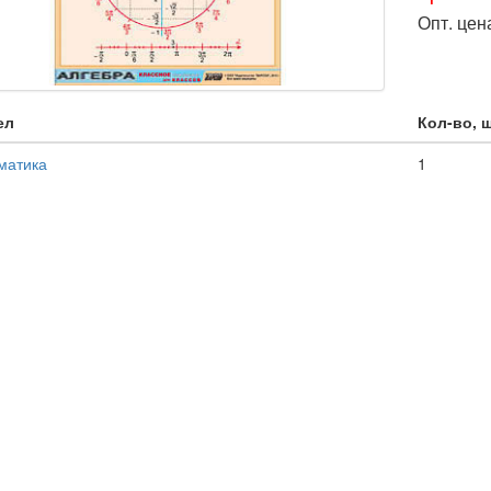
Опт. цен
ел
Кол-во, 
матика
1