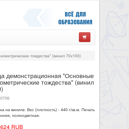
нометрические тождества" (винил 70х100)
ца демонстрационная "Основные
ометрические тождества" (винил
0)
10706
на на виниле. Вес (плотность) - 440 г/кв.м. Печать
нняя, полноцветная.
1624 RUB