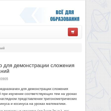
ний
р для демонстрации сложения
аний
10905
предназначен для демонстрации сложения
 при изучении соответствующих тем на уроках
наглядном представлении тригонометрических
инуса и косинуса на уроках математики.
е размеры в упаковке (дл.*шир.*выс.), см: