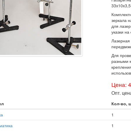
33x10x3,5.
Комплектн
зеркала н
для лазер
указки на 
Лазерная 
передвиже
Для пров
разными м
крепления
использов
Цена: 
Опт. цен
ел
Кол-во, 
ка
1
матика
1