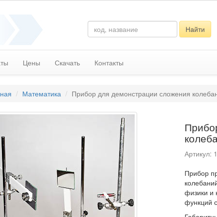
Найти
аты
Цены
Скачать
Контакты
вная
Математика
Прибор для демонстрации сложения колеба
Прибо
колеб
Артикул: 
​Прибор 
колебаний
физики и 
функций с
Габаритны