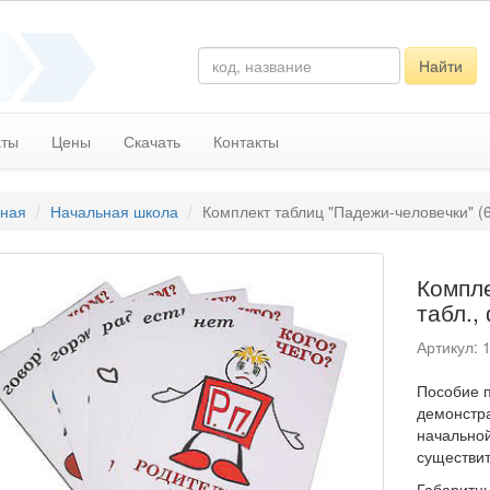
Найти
аты
Цены
Скачать
Контакты
вная
Начальная школа
Комплект таблиц "Падежи-человечки" (6
Компле
табл.,
Артикул: 
Пособие п
демонстра
начально
существит
Габаритны