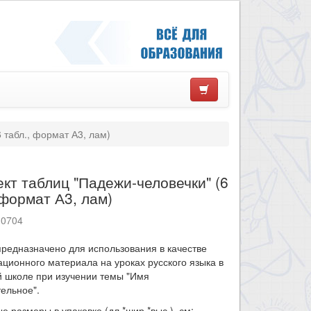
 табл., формат А3, лам)
кт таблиц "Падежи-человечки" (6
 формат А3, лам)
10704
редназначено для использования в качестве
ционного материала на уроках русского языка в
й школе при изучении темы "Имя
ельное".
е размеры в упаковке (дл.*шир.*выс.), см: