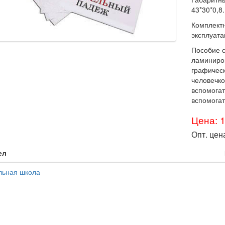
43*30*0,8.
Комплектн
эксплуата
Пособие с
ламиниро
графичес
человечко
вспомогат
вспомогат
Цена: 
Опт. цен
ел
льная школа