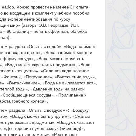
 набор, можно провести не менее 31 опыта,
о во входящем в комплект учебном пособии
для экспериментирования по курсу
ий мир» (авторы О.В. Георгадзе, И.Л.
 – 60 страниц – печать офсетная, обложка
ная).
тем раздела «Опыты с водой»: «Вода не имеет
 ни запаха, ни цвета», «Вода занимает место и
т форму сосуда», «Вода может смачивать
», «Вода может скреплять предметы», «Вода
творять вещества», «Соленая вода плотнее
 «Фонтан», «Погружение», «Вытеснение воды»,
», «Выталкивание», «Вода не выливается вся»,
теплой воды», «Давление воды на разной
, «Сообщающиеся сосуды», «Прилипание к
абота гребного колеса».
тем раздела «Опыты с воздухом»: «Воздуху
то», «Воздух может быть упругим», «Сжатый
жет удерживать предметы», «Воздух оказывает
, «Для горения нужен воздух (кислород)»,
ожет двигать предметы», «Реактивное