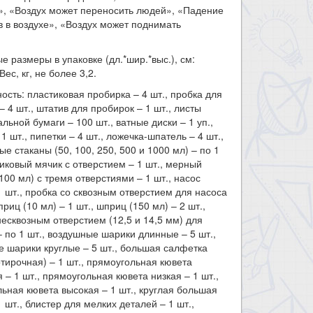
», «Воздух может переносить людей», «Падение
 в воздухе», «Воздух может поднимать
.
е размеры в упаковке (дл.*шир.*выс.), см:
Вес, кг, не более 3,2.
ость: пластиковая пробирка – 4 шт., пробка для
– 4 шт., штатив для пробирок – 1 шт., листы
льной бумаги – 100 шт., ватные диски – 1 уп.,
1 шт., пипетки – 4 шт., ложечка-шпатель – 4 шт.,
ые стаканы (50, 100, 250, 500 и 1000 мл) – по 1
тиковый мячик с отверстием – 1 шт., мерный
100 мл) с тремя отверстиями – 1 шт., насос
1 шт., пробка со сквозным отверстием для насоса
приц (10 мл) – 1 шт., шприц (150 мл) – 2 шт.,
несквозным отверстием (12,5 и 14,5 мм) для
 по 1 шт., воздушные шарики длинные – 5 шт.,
 шарики круглые – 5 шт., большая салфетка
отирочная) – 1 шт., прямоугольная кювета
 – 1 шт., прямоугольная кювета низкая – 1 шт.,
ьная кювета высокая – 1 шт., круглая большая
1 шт., блистер для мелких деталей – 1 шт.,