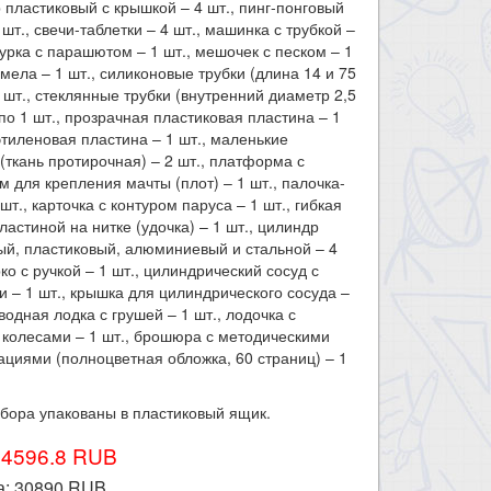
 пластиковый с крышкой – 4 шт., пинг-понговый
 шт., свечи-таблетки – 4 шт., машинка с трубкой –
гурка с парашютом – 1 шт., мешочек с песком – 1
к мела – 1 шт., силиконовые трубки (длина 14 и 75
1 шт., стеклянные трубки (внутренний диаметр 2,5
 по 1 шт., прозрачная пластиковая пластина – 1
этиленовая пластина – 1 шт., маленькие
(ткань протирочная) – 2 шт., платформа с
м для крепления мачты (плот) – 1 шт., палочка-
шт., карточка с контуром паруса – 1 шт., гибкая
пластиной на нитке (удочка) – 1 шт., цилиндр
й, пластиковый, алюминиевый и стальной – 4
рко с ручкой – 1 шт., цилиндрический сосуд с
 – 1 шт., крышка для цилиндрического сосуда –
дводная лодка с грушей – 1 шт., лодочка с
колесами – 1 шт., брошюра с методическими
циями (полноцветная обложка, 60 страниц) – 1
бора упакованы в пластиковый ящик.​
34596.8 RUB
а:
30890
RUB