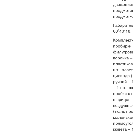
движение
предметов
предмет»
Габаритны
60*40*18. 
Комплектн
пробирки 
фильтрова
воронка – 
пластиков
шт., плас
цилиндр (
ручной – 
– 1 шт., ш
пробки с 
шприцов –
воздушные
(ткань пр
маленькая
прямоугол
кювета – 