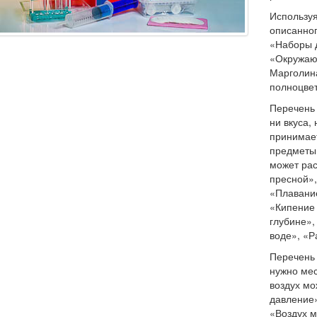
Используя
описанног
«Наборы 
«Окружающ
Марголина
полноцвет
Перечень 
ни вкуса,
принимае
предметы
может рас
пресной»,
«Плавание
«Кипение 
глубине»
воде», «Р
Перечень 
нужно мес
воздух мо
давление»
«Воздух м