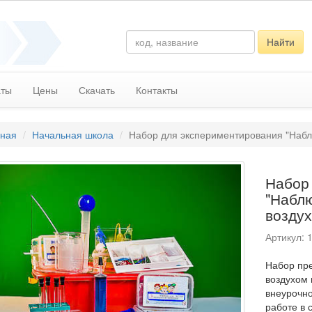
Найти
аты
Цены
Скачать
Контакты
вная
Начальная школа
Набор для экспериментирования "Наблю
Набор
"Наблю
воздух
Артикул: 
Набор пре
воздухом 
внеурочно
работе в 