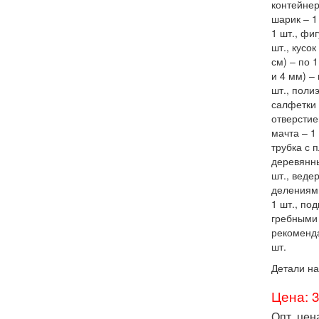
контейнер
шарик – 1
1 шт., фи
шт., кусо
см) – по 
и 4 мм) –
шт., поли
салфетки 
отверстие
мачта – 1 
трубка с 
деревянны
шт., веде
делениями
1 шт., по
гребными 
рекоменда
шт.
Детали на
Цена: 
Опт. цен