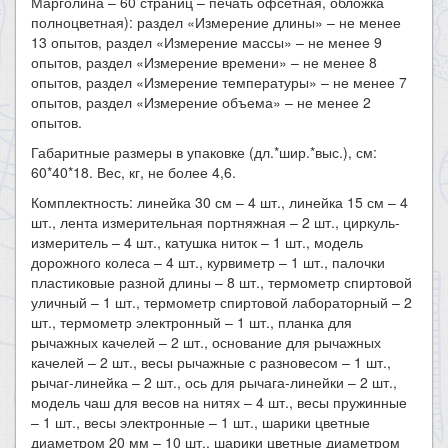
Марголина – 60 страниц – печать офсетная, обложка
полноцветная): раздел «Измерение длины» – не менее
13 опытов, раздел «Измерение массы» – не менее 9
опытов, раздел «Измерение времени» – не менее 8
опытов, раздел «Измерение температуры» – не менее 7
опытов, раздел «Измерение объема» – не менее 2
опытов.
Габаритные размеры в упаковке (дл.*шир.*выс.), см:
60*40*18. Вес, кг, не более 4,6.
Комплектность: линейка 30 см – 4 шт., линейка 15 см – 4
шт., лента измерительная портняжная – 2 шт., циркуль-
измеритель – 4 шт., катушка ниток – 1 шт., модель
дорожного колеса – 4 шт., курвиметр – 1 шт., палочки
пластиковые разной длины – 8 шт., термометр спиртовой
уличный – 1 шт., термометр спиртовой лабораторный – 2
шт., термометр электронный – 1 шт., планка для
рычажных качелей – 2 шт., основание для рычажных
качелей – 2 шт., весы рычажные с разновесом – 1 шт.,
рычаг-линейка – 2 шт., ось для рычага-линейки – 2 шт.,
модель чаш для весов на нитях – 4 шт., весы пружинные
– 1 шт., весы электронные – 1 шт., шарики цветные
диаметром 20 мм – 10 шт., шарики цветные диаметром