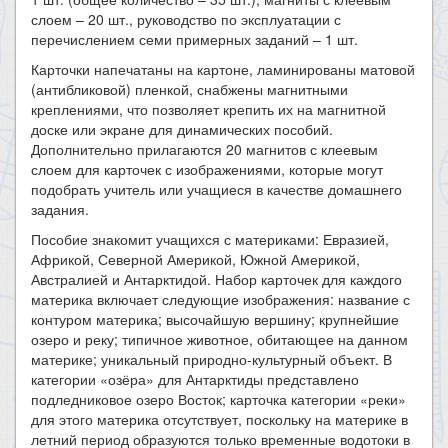
слоем – 20 шт., руководство по эксплуатации с
перечислением семи примерных заданий – 1 шт.
Карточки напечатаны на картоне, ламинированы матовой
(антибликовой) пленкой, снабжены магнитными
креплениями, что позволяет крепить их на магнитной
доске или экране для динамических пособий.
Дополнительно прилагаются 20 магнитов с клеевым
слоем для карточек с изображениями, которые могут
подобрать учитель или учащиеся в качестве домашнего
задания.
Пособие знакомит учащихся с материками: Евразией,
Африкой, Северной Америкой, Южной Америкой,
Австралией и Антарктидой. Набор карточек для каждого
материка включает следующие изображения: название с
контуром материка; высочайшую вершину; крупнейшие
озеро и реку; типичное животное, обитающее на данном
материке; уникальный природно-культурный объект. В
категории «озёра» для Антарктиды представлено
подледниковое озеро Восток; карточка категории «реки»
для этого материка отсутствует, поскольку на материке в
летний период образуются только временные водотоки в