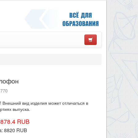
лофон
3770
! Внешний вид изделия может отличаться в
ртиях выпуска.
9878.4 RUB
а:
8820
RUB