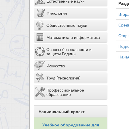
Естественные науки
Разд
Филология
Втора
Средн
Общественные науки
Старш
Математика и информатика
Подго
Основы безопасности и
защиты Родины
Нача
Искусство
Труд (технология)
Профессиональное
образование
Национальный проект
Учебное оборудование для