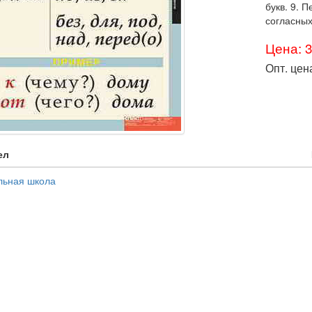
букв. 9. 
согласных
Цена: 
Опт. цен
ел
льная школа