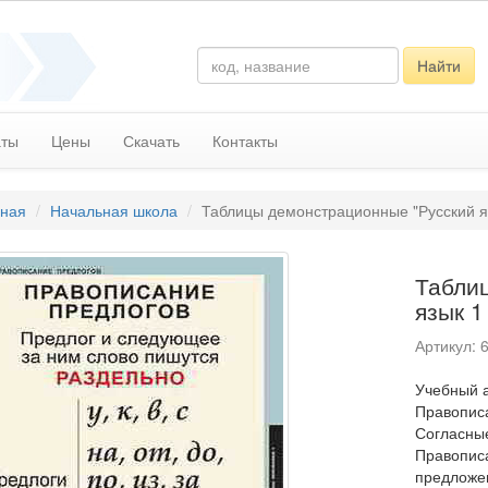
Найти
аты
Цены
Скачать
Контакты
вная
Начальная школа
Таблицы демонстрационные "Русский яз
Табли
язык 1 
Артикул: 
Учебный а
Правописа
Согласные
Правописа
предложен