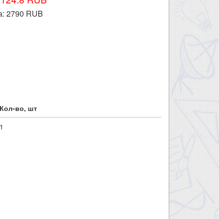
а:
2790
RUB
Кол-во, шт
1