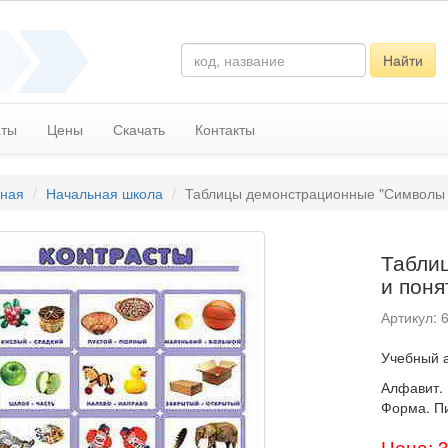
Найти
аты
Цены
Скачать
Контакты
вная
Начальная школа
Таблицы демонстрационные "Символы 
Табли
и поня
Артикул: 
Учебный а
Алфавит. 
Форма. П
Цена: 