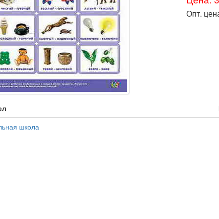
Опт. цен
ел
льная школа