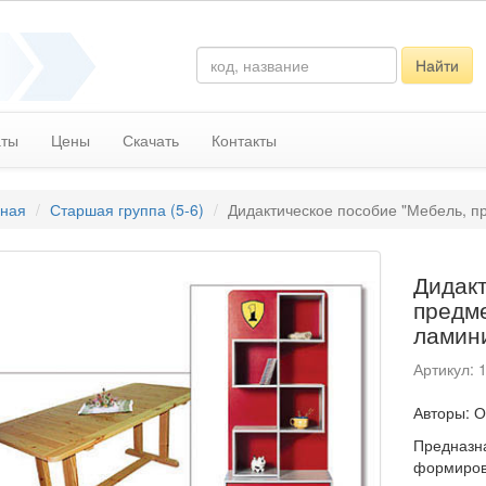
Найти
аты
Цены
Скачать
Контакты
вная
Старшая группа (5-6)
Дидактическое пособие "Мебель, пр
Дидакт
предме
ламини
Артикул: 
Авторы: О
Предназна
формиров