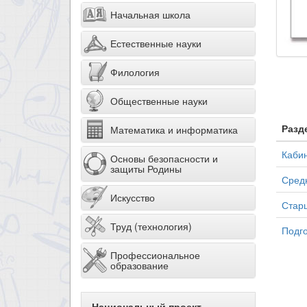
Начальная школа
Естественные науки
Филология
Общественные науки
Разд
Математика и информатика
Кабин
Основы безопасности и
защиты Родины
Средн
Искусство
Старш
Труд (технология)
Подго
Профессиональное
образование
Национальный проект