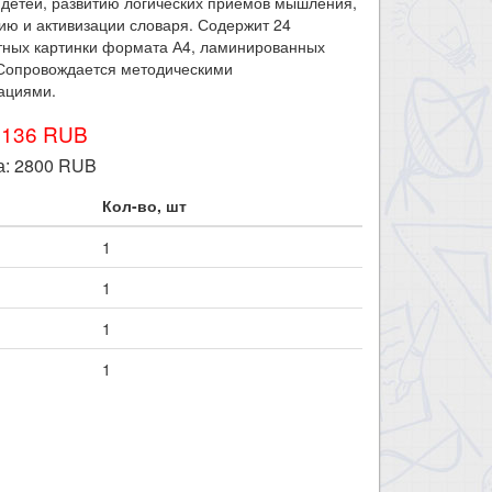
 детей, развитию логических приемов мышления,
ю и активизации словаря. Содержит 24
тных картинки формата А4, ламинированных
 Сопровождается методическими
ациями.
3136 RUB
а:
2800
RUB
Кол-во, шт
1
1
1
1