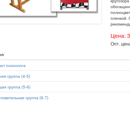
кругозора
обогащени
полноцве
пленкой.
рекоменд
Цена: 
Опт. цен
ел
ет психолога
яя группа (4-5)
ая группа (5-6)
товительная группа (6-7)