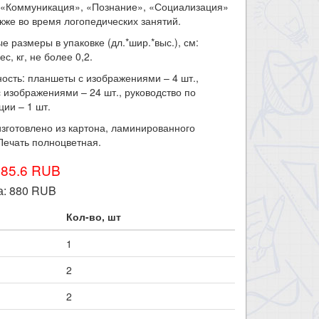
: «Коммуникация», «Познание», «Социализация»
также во время логопедических занятий.
е размеры в упаковке (дл.*шир.*выс.), см:
ес, кг, не более 0,2.
ость: планшеты с изображениями – 4 шт.,
с изображениями – 24 шт., руководство по
ции – 1 шт.
зготовлено из картона, ламинированного
Печать полноцветная.
985.6 RUB
а:
880
RUB
Кол-во, шт
1
2
2