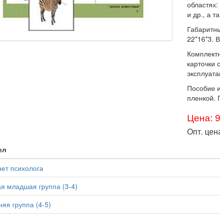
областях
и др., а 
Габаритны
22*16*3. В
Комплектн
карточки 
эксплуата
Пособие и
пленкой. 
Цена: 
Опт. цен
ел
ет психолога
я младшая группа (3-4)
яя группа (4-5)