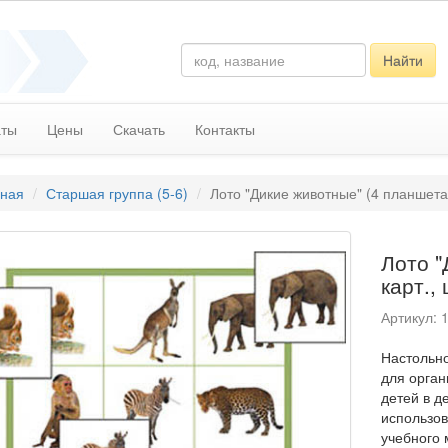
Найти
аты
Цены
Скачать
Контакты
вная
Старшая группа (5-6)
Лото "Дикие животные" (4 планшета, 
Лото "
карт.,
Артикул: 
Настольно
для орган
детей в д
использов
учебного