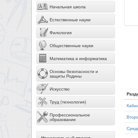
Начальная школа
Естественные науки
Филология
Общественные науки
Математика и информатика
Основы безопасности и
защиты Родины
Искусство
Разд
Труд (технология)
Кабин
Профессиональное
Втора
образование
Средн
Национальный проект