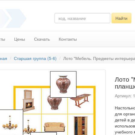
Найти
аты
Цены
Скачать
Контакты
вная
Старшая группа (5-6)
Лото "Мебель. Предметы интерьера" 
Лото "
планше
Артикул: 
Настольно
для орган
детей в д
использов
учебного