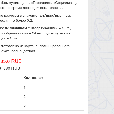
: «Коммуникация», «Познание», «Социализация»
также во время логопедических занятий.
е размеры в упаковке (дл.*шир.*выс.), см:
ес, кг, не более 0,2.
ость: планшеты с изображениями – 4 шт.,
с изображениями – 24 шт., руководство по
ции – 1 шт.
зготовлено из картона, ламинированного
Печать полноцветная.
985.6 RUB
а:
880
RUB
Кол-во, шт
1
2
2