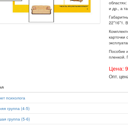
областях
и др., а 
Габаритны
22*16*1. В
Комплектн
карточки 
эксплуата
Пособие и
пленкой. 
Цена: 
Опт. цен
ел
ет психолога
яя группа (4-5)
ая группа (5-6)