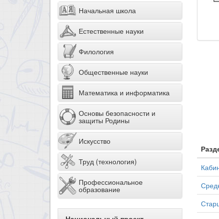
Начальная школа
Естественные науки
Филология
Общественные науки
Математика и информатика
Основы безопасности и
защиты Родины
Искусство
Разд
Труд (технология)
Кабин
Профессиональное
Средн
образование
Старш
Национальный проект