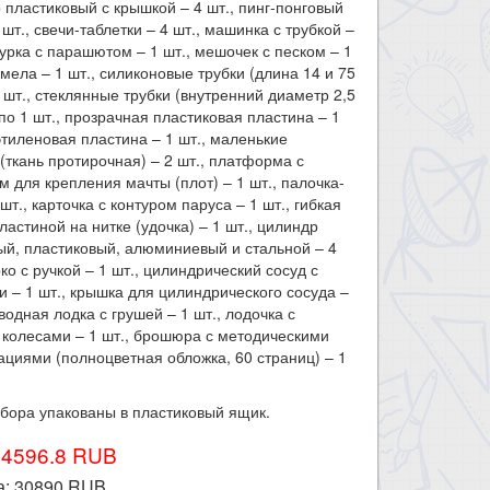
 пластиковый с крышкой – 4 шт., пинг-понговый
 шт., свечи-таблетки – 4 шт., машинка с трубкой –
гурка с парашютом – 1 шт., мешочек с песком – 1
к мела – 1 шт., силиконовые трубки (длина 14 и 75
1 шт., стеклянные трубки (внутренний диаметр 2,5
 по 1 шт., прозрачная пластиковая пластина – 1
этиленовая пластина – 1 шт., маленькие
(ткань протирочная) – 2 шт., платформа с
м для крепления мачты (плот) – 1 шт., палочка-
шт., карточка с контуром паруса – 1 шт., гибкая
пластиной на нитке (удочка) – 1 шт., цилиндр
й, пластиковый, алюминиевый и стальной – 4
рко с ручкой – 1 шт., цилиндрический сосуд с
 – 1 шт., крышка для цилиндрического сосуда –
дводная лодка с грушей – 1 шт., лодочка с
колесами – 1 шт., брошюра с методическими
циями (полноцветная обложка, 60 страниц) – 1
бора упакованы в пластиковый ящик.​
34596.8 RUB
а:
30890
RUB