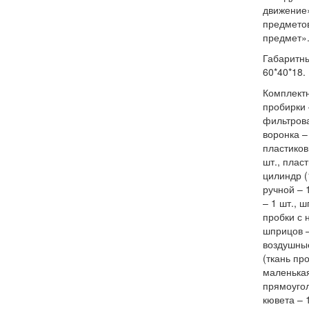
движение
предметов
предмет»
Габаритны
60*40*18. 
Комплектн
пробирки 
фильтрова
воронка – 
пластиков
шт., плас
цилиндр (
ручной – 
– 1 шт., ш
пробки с 
шприцов –
воздушные
(ткань пр
маленькая
прямоугол
кювета – 