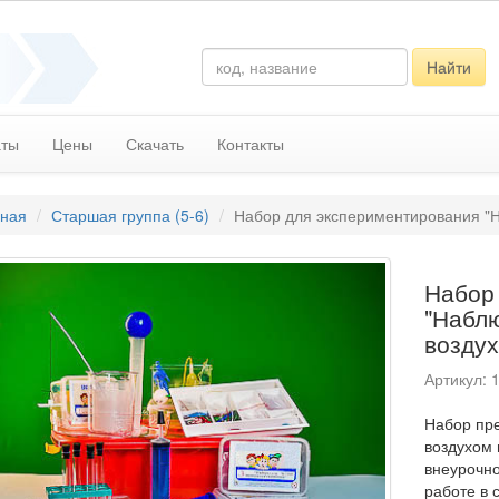
Найти
аты
Цены
Скачать
Контакты
вная
Старшая группа (5-6)
Набор для экспериментирования "Н
Набор
"Наблю
воздух
Артикул: 
Набор пре
воздухом 
внеурочно
работе в 