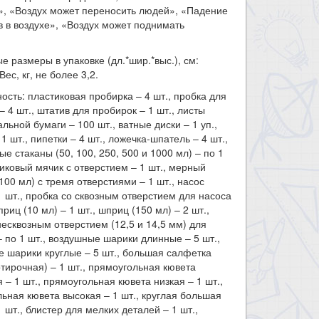
», «Воздух может переносить людей», «Падение
 в воздухе», «Воздух может поднимать
.
е размеры в упаковке (дл.*шир.*выс.), см:
Вес, кг, не более 3,2.
ость: пластиковая пробирка – 4 шт., пробка для
– 4 шт., штатив для пробирок – 1 шт., листы
льной бумаги – 100 шт., ватные диски – 1 уп.,
1 шт., пипетки – 4 шт., ложечка-шпатель – 4 шт.,
ые стаканы (50, 100, 250, 500 и 1000 мл) – по 1
тиковый мячик с отверстием – 1 шт., мерный
100 мл) с тремя отверстиями – 1 шт., насос
1 шт., пробка со сквозным отверстием для насоса
приц (10 мл) – 1 шт., шприц (150 мл) – 2 шт.,
несквозным отверстием (12,5 и 14,5 мм) для
 по 1 шт., воздушные шарики длинные – 5 шт.,
 шарики круглые – 5 шт., большая салфетка
отирочная) – 1 шт., прямоугольная кювета
 – 1 шт., прямоугольная кювета низкая – 1 шт.,
ьная кювета высокая – 1 шт., круглая большая
1 шт., блистер для мелких деталей – 1 шт.,