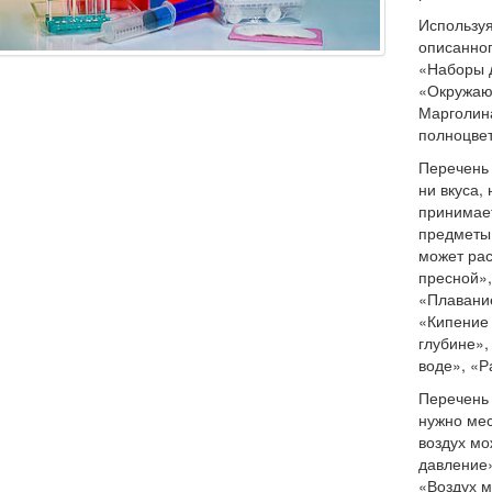
Используя
описанног
«Наборы 
«Окружающ
Марголина
полноцвет
Перечень 
ни вкуса,
принимае
предметы
может рас
пресной»,
«Плавание
«Кипение 
глубине»
воде», «Р
Перечень 
нужно мес
воздух мо
давление»
«Воздух м