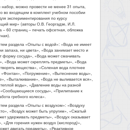
 набор, можно провести не менее 31 опыта,
о во входящем в комплект учебном пособии
для экспериментирования по курсу
ий мир» (авторы О.В. Георгадзе, И.Л.
 – 60 страниц – печать офсетная, обложка
ная).
тем раздела «Опыты с водой»: «Вода не имеет
 ни запаха, ни цвета», «Вода занимает место и
т форму сосуда», «Вода может смачивать
», «Вода может скреплять предметы», «Вода
творять вещества», «Соленая вода плотнее
 «Фонтан», «Погружение», «Вытеснение воды»,
», «Выталкивание», «Вода не выливается вся»,
теплой воды», «Давление воды на разной
, «Сообщающиеся сосуды», «Прилипание к
абота гребного колеса».
тем раздела «Опыты с воздухом»: «Воздуху
то», «Воздух может быть упругим», «Сжатый
жет удерживать предметы», «Воздух оказывает
, «Для горения нужен воздух (кислород)»,
ожет двигать предметы», «Реактивное