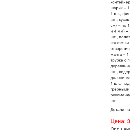
контейнер
шарик – 1
1 шт., фи
шт., кусо
см) – по 
и 4 мм) –
шт., поли
салфетки 
отверстие
мачта – 1 
трубка с 
деревянны
шт., веде
делениями
1 шт., по
гребными 
рекоменда
шт.
Детали на
Цена: 
Опт. цен