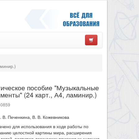
аминир.)
тическое пособие "Музыкальные
менты" (24 карт., А4, ламинир.)
10859
. В. Печенкина, В. В. Кожевникова
чено для использования в ходе работы по
анию целостной картины мира, расширения
 детей, развитию логических приемов мышления,