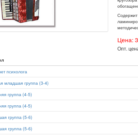
обогащени
Содержит
ламиниро
методиче
Цена: 
Опт. цен
ел
ет психолога
я младшая группа (3-4)
яя группа (4-5)
яя группа (4-5)
ая группа (5-6)
ая группа (5-6)