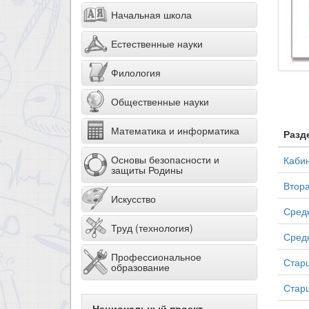
Начальная школа
Естественные науки
Филология
Общественные науки
Математика и информатика
Разд
Основы безопасности и
Кабин
защиты Родины
Втора
Искусство
Средн
Труд (технология)
Средн
Профессиональное
Старш
образование
Старш
Национальный проект