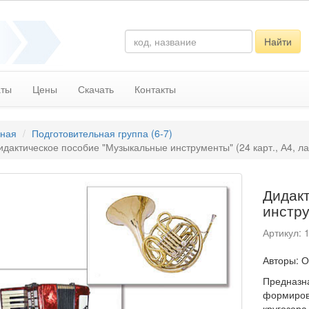
Найти
аты
Цены
Скачать
Контакты
вная
Подготовительная группа (6-7)
идактическое пособие "Музыкальные инструменты" (24 карт., А4, л
Дидак
инстру
Артикул: 
Авторы: О
Предназна
формиров
кругозора