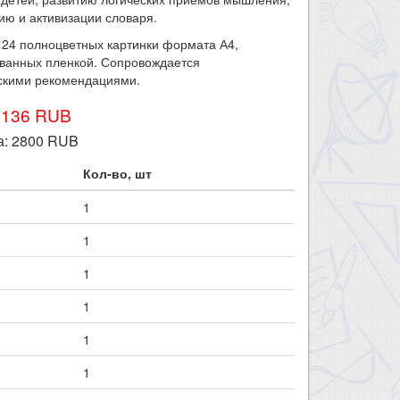
ю и активизации словаря.
 24 полноцветных картинки формата А4,
ванных пленкой. Сопровождается
скими рекомендациями.
3136 RUB
а:
2800
RUB
Кол-во, шт
1
1
1
1
1
1