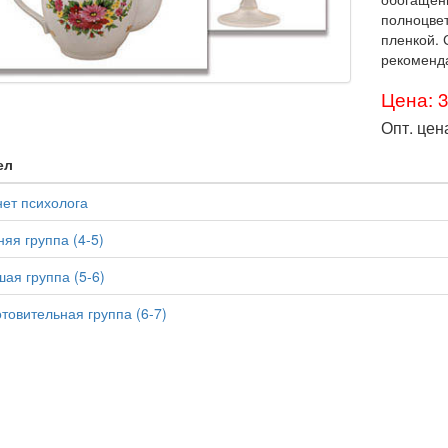
полноцве
пленкой.
рекоменд
Цена: 
Опт. цен
ел
ет психолога
яя группа (4-5)
ая группа (5-6)
товительная группа (6-7)