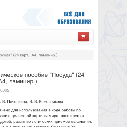
суда" (24 карт., А4, ламинир.)
ическое пособие "Посуда" (24
 А4, ламинир.)
10862
. В. Печенкина, В. В. Кожевникова
чено для использования в ходе работы по
анию целостной картины мира, расширения
 детей, развитию логических приемов мышления,
ю и активизации словаря. Содержит 24