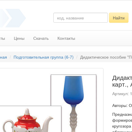
Найти
аты
Цены
Скачать
Контакты
вная
Подготовительная группа (6-7)
Дидактическое пособие "По
Дидакт
карт.,
Артикул: 
Авторы: О
Предназна
формиров
кругозора
обогащени