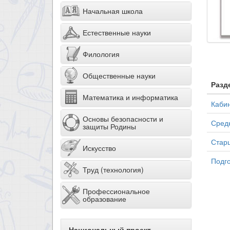
Начальная школа
Естественные науки
Филология
Общественные науки
Разд
Математика и информатика
Кабин
Основы безопасности и
Средн
защиты Родины
Старш
Искусство
Подго
Труд (технология)
Профессиональное
образование
Национальный проект