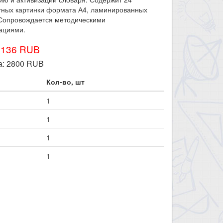
тных картинки формата А4, ламинированных
 Сопровождается методическими
ациями.
3136 RUB
а:
2800
RUB
Кол-во, шт
1
1
1
1