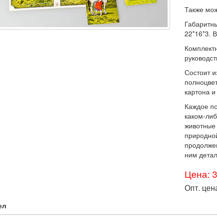
Также мож
Габаритны
22*16*3. В
Комплектно
руководст
Состоит и
полноцвет
картона и
Каждое п
каком-либ
животные
природной
продолже
ним детал
Цена: 
Опт. цен
ел