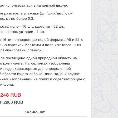
ет использоваться в начальной школе.
е размеры в упаковке (дл.*шир.*выс.), см:
ес, кг: не более 0,3.
сть: поле - 16 шт., карточки - 32 шт.,
во по эксплуатации - 1 шт.
з 16-ти полноцветных полей формата А5 и 32-х
ных карточек. Карточки и поля изготовлены из
 ламинированы пленкой.
оле посвящено одной природной области на
о континенте. На карточках изображены
 и люди, характерные для определенной
 области какого-либо континента; они служат
нием изображений на полях и содержат общие с
и фона.​
3248 RUB
а:
2900
RUB
Кол-во, шт