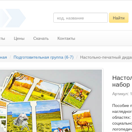
Найти
аты
Цены
Скачать
Контакты
вная
Подготовительная группа (6-7)
Настольно-печатный дидак
Насто
набор 
Артикул: 
Пособие п
наглядно
областях:
социально
логопедич