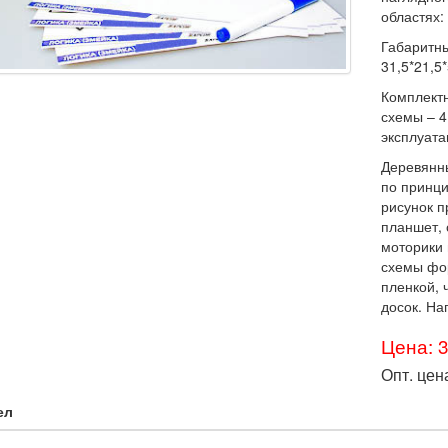
областях:
Габаритны
31,5*21,5*
Комплектн
схемы – 4
эксплуата
Деревянн
по принци
рисунок п
планшет, 
моторики 
схемы фо
пленкой, 
досок. На
Цена: 
Опт. цен
ел