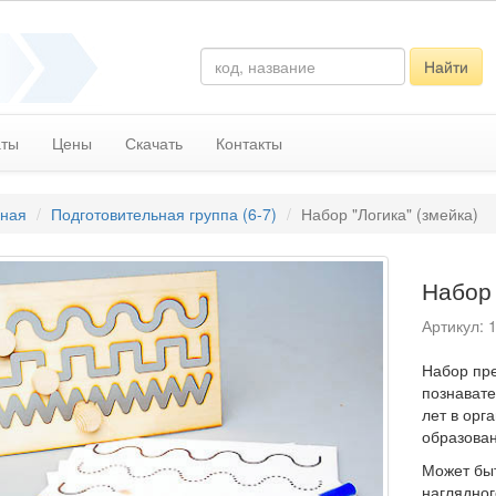
Найти
аты
Цены
Скачать
Контакты
вная
Подготовительная группа (6-7)
Набор "Логика" (змейка)
Набор 
Артикул: 
Набор пре
познавате
лет в ор
образован
Может быт
наглядно