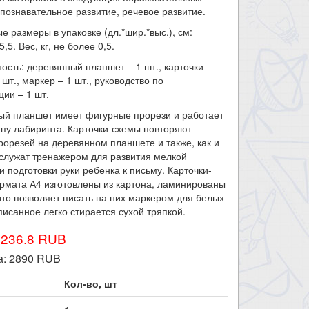
 познавательное развитие, речевое развитие.
е размеры в упаковке (дл.*шир.*выс.), см:
5,5. Вес, кг, не более 0,5.
ость: деревянный планшет – 1 шт., карточки-
 шт., маркер – 1 шт., руководство по
ции – 1 шт.
ый планшет имеет фигурные прорези и работает
пу лабиринта. Карточки-схемы повторяют
рорезей на деревянном планшете и также, как и
служат тренажером для развития мелкой
и подготовки руки ребенка к письму. Карточки-
рмата А4 изготовлены из картона, ламинированы
что позволяет писать на них маркером для белых
писанное легко стирается сухой тряпкой.
3236.8 RUB
а:
2890
RUB
Кол-во, шт