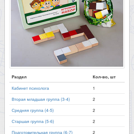
Раздел
Кол-во, шт
Кабинет психолога
1
Вторая младшая группа (3-4)
2
Средняя группа (4-5)
2
Старшая группа (5-6)
2
Подготовительная группа (6-7)
2