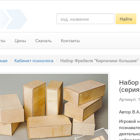
Найти
аты
Цены
Скачать
Контакты
вная
Кабинет психолога
Набор Фребеля "Кирпичики большие" 
Набор
(серия
Артикул: 
​Автор В.
Игровой н
познавате
деятельно
наблюдате