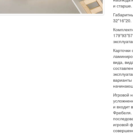
и старше.
Габаритны
32*16*20. 
Комплект
179*93*57
эксплуата
Карточки 
ламиниро
вида, вид
составлен
эксплуат
варианты
начинающ
Игровой 
усложнен
и входит 
Фребеля. 
последова
игровой ф
совершенс