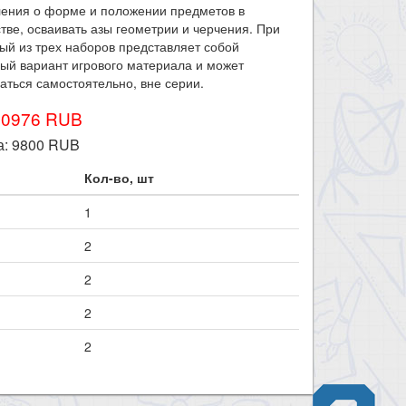
ления о форме и положении предметов в
тве, осваивать азы геометрии и черчения. При
ый из трех наборов представляет собой
ый вариант игрового материала и может
аться самостоятельно, вне серии.
10976 RUB
а:
9800
RUB
Кол-во, шт
1
2
2
2
2