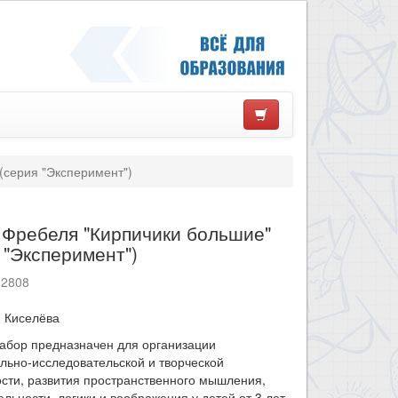
(серия "Эксперимент")
 Фребеля "Кирпичики большие"
 "Эксперимент")
12808
А. Киселёва
абор предназначен для организации
льно-исследовательской и творческой
сти, развития пространственного мышления,
льности, логики и воображения у детей от 3 лет