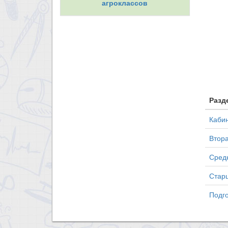
агроклассов
Разд
Кабин
Втора
Средн
Старш
Подго