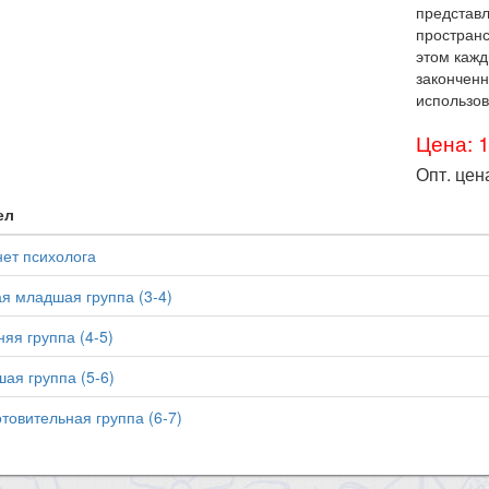
представ
пространс
этом кажд
законченн
использов
Цена: 
Опт. цен
ел
ет психолога
я младшая группа (3-4)
яя группа (4-5)
ая группа (5-6)
товительная группа (6-7)